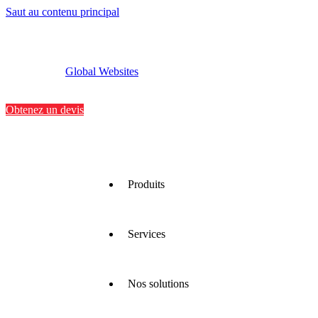
Saut au contenu principal
Global Websites
Implantations
Contactez-nous
Obtenez un devis
Produits
Services
Nous
proposons
une large
gamme
Nos solutions
de
Nous
matériaux
optimisons