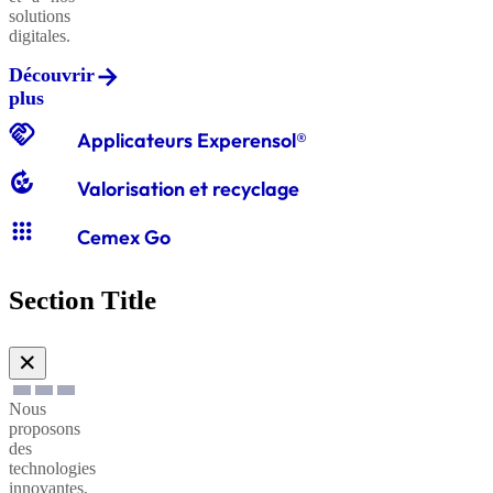
solutions
digitales.
Découvrir
Graviers
plus
classiques
handshake
Applicateurs Experensol®
compost
Valorisation et recyclage
Graves
apps
classiques
Cemex Go
Section Title
Sables
à
✕
enduire
Nous
proposons
Sables
des
technologies
à
innovantes,
maçonner