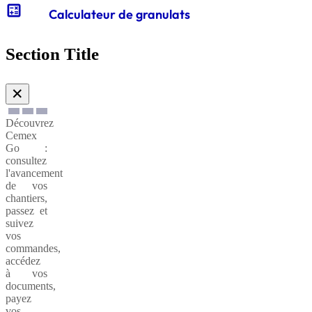
calculate
Calculateur de granulats
Gabions
de
Section Title
soutènnement
✕
Découvrez
Cemex
Go :
consultez
l'avancement
de vos
chantiers,
passez et
suivez
vos
commandes,
accédez
à vos
documents,
payez
vos