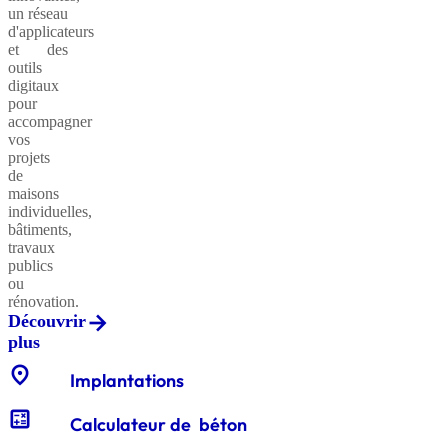
un réseau
d'applicateurs
et des
outils
Sables
digitaux
classiques
pour
accompagner
vos
projets
de
Sables
maisons
équestres
individuelles,
bâtiments,
travaux
publics
ou
Enrochements
rénovation.
Découvrir
plus
location_on
Gabions
Implantations
décoratifs
calculate
Calculateur de béton