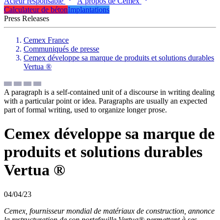
Acteur responsable
À propos de Cemex
Calculateur de béton
Implantations
Press Releases
Cemex France
Communiqués de presse
Cemex développe sa marque de produits et solutions durables
Vertua ®
A paragraph is a self-contained unit of a discourse in writing dealing
with a particular point or idea. Paragraphs are usually an expected
part of formal writing, used to organize longer prose.
Cemex développe sa marque de
produits et solutions durables
Vertua ®
04/04/23
Cemex, fournisseur mondial de matériaux de construction, annonce
la restructuration de son portefeuille Vertua® permettant à ses