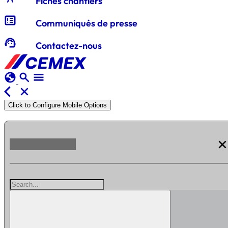
Fiches chantiers
breaking_news
Communiqués de presse
support_agent
Contactez-nous
globe
search
menu
arrow_back_ios
close
Click to Configure Mobile Options
clos