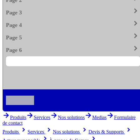
keyboard_arrow_righ
Page 3
keyboard_arrow_righ
Page 4
keyboard_arrow_righ
Page 5
keyboard_arrow_righ
Page 6
arrow_forward
arrow_forward
arrow_forward
arrow_forward
arrow_forward
Produits
Services
Nos solutions
Medias
Formulaire
de contact
keyboard_arrow_right
keyboard_arrow_right
keyboard_arrow_right
keyboard_arrow_right
Produits
Services
Nos solutions
Devis & Supports
keyboard_arrow_right
keyboard_arrow_right