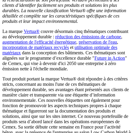
clients d’identifier facilement ses produits et solutions les plus
durables. La nouvelle classification Vertua® offre une information
détaillée et complète sur les caractéristiques spécifiques de ces
produits et leur impact environnemental.
La marque
Vertua®
couvre désormais cinq thématiques contribuant
au développement durable :
réduction des émissions de carbone
,
augmentation de l'efficacité énergétique
,
préservation de l'eau
,
incorporation de matériaux recyclés
et
utilisation optimale des
matériaux
dans la conception des bâtiments. Ces thématiques sont
alignées sur le programme d’excellence durable "
Future in Action
"
de Cemex, qui vise à devenir d'ici 2050 une entreprise à zéro
émission nette à l'échelle mondiale.
Tout produit portant la marque Vertua® doit répondre à des critères
stricts, concernant au moins l'une de ces thématiques de
développement durable, ses avantages étant présentés aux clients de
manière claire et transparente via une étiquette d’information
environnementale. Ces nouvelles étiquettes ont également pour
fonction de promouvoir les aspects techniques propres à chaque
thématique et figureront sur la documentation des produits et
solutions, ainsi que sur les sites internet. Ce nouveau portefeuille de
produits sera d’abord lancé dans les opérations européennes de
Cemex. Sa sortie débute cette semaine en France pour l’activité
béton, avec la présence de l'entreprise au salon Low Carbon World à