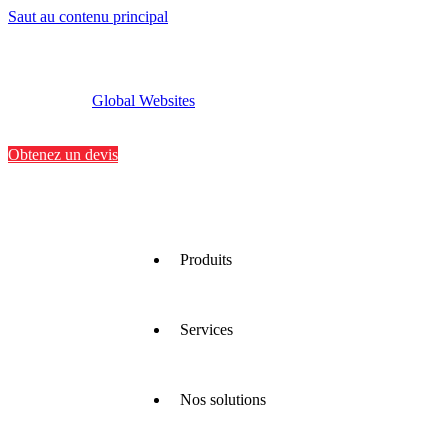
Saut au contenu principal
Global Websites
Implantations
Contactez-nous
Obtenez un devis
Produits
Services
Nous
proposons
une large
gamme
Nos solutions
de
Nous
matériaux
optimisons