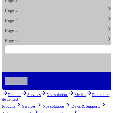
keyboard_arrow_righ
Page 3
keyboard_arrow_righ
Page 4
keyboard_arrow_righ
Page 5
keyboard_arrow_righ
Page 6
arrow_forward
arrow_forward
arrow_forward
arrow_forward
arrow_forward
Produits
Services
Nos solutions
Medias
Formulaire
de contact
keyboard_arrow_right
keyboard_arrow_right
keyboard_arrow_right
keyboard_arrow_right
Produits
Services
Nos solutions
Devis & Supports
keyboard_arrow_right
keyboard_arrow_right