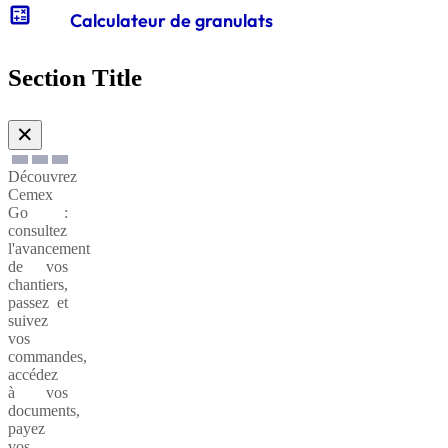
calculate
Calculateur de granulats
Gabions
de
Section Title
soutènnement
✕
Découvrez
Cemex
Go :
consultez
l'avancement
de vos
chantiers,
passez et
suivez
vos
commandes,
accédez
à vos
documents,
payez
vos