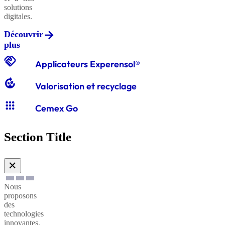
solutions
digitales.
Découvrir
Graviers
plus
classiques
handshake
Applicateurs Experensol®
compost
Valorisation et recyclage
Graves
apps
classiques
Cemex Go
Section Title
Sables
à
✕
enduire
Nous
proposons
Sables
des
technologies
à
innovantes,
maçonner