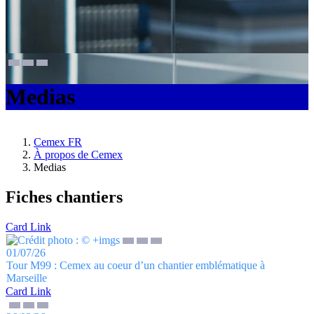
Medias
Cemex FR
À propos de Cemex
Medias
Fiches chantiers
Card Link
01/07/26
Tour M99 : Cemex au coeur d’un chantier emblématique à
Marseille
Card Link