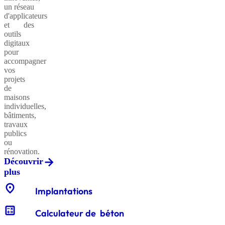
un réseau
d'applicateurs
et des
outils
Sables
digitaux
classiques
pour
accompagner
vos
projets
de
Sables
maisons
équestres
individuelles,
bâtiments,
travaux
publics
ou
Enrochements
rénovation.
Découvrir
plus
location_on
Gabions
Implantations
décoratifs
calculate
Calculateur de béton