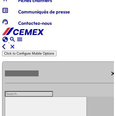
Fiches chantiers
breaking_news
Communiqués de presse
support_agent
Contactez-nous
globe
search
menu
arrow_back_ios
close
Click to Configure Mobile Options
clos