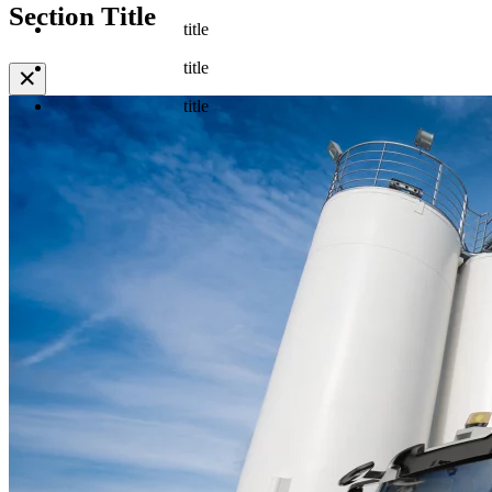
Section Title
title
title
✕
title