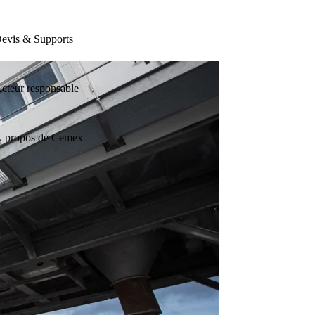
evis & Supports
cteur responsable
 propos de Cemex