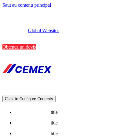
Saut au contenu principal
Global Websites
Implantations
Contactez-nous
Obtenez un devis
Click to Configure Contents
title
title
title