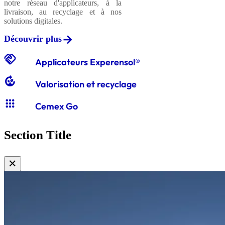
notre réseau d'applicateurs, à la
livraison, au recyclage et à nos
solutions digitales.
Découvrir plus
handshake
Applicateurs Experensol®
compost
Valorisation et recyclage
apps
Cemex Go
Section Title
✕