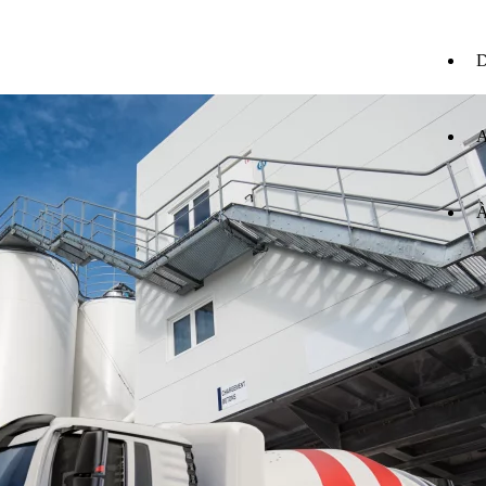
D
A
À