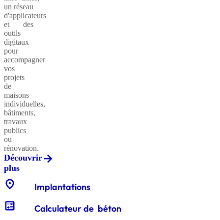
un réseau
d'applicateurs
et des
outils
Sables
digitaux
classiques
pour
accompagner
vos
projets
de
Sables
maisons
équestres
individuelles,
bâtiments,
travaux
publics
ou
Enrochements
rénovation.
Découvrir
plus
location_on
Gabions
Implantations
décoratifs
calculate
Calculateur de béton