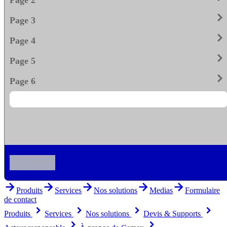
keyboard_arrow_righ
Page 3
keyboard_arrow_righ
Page 4
keyboard_arrow_righ
Page 5
keyboard_arrow_righ
Page 6
arrow_forward
arrow_forward
arrow_forward
arrow_forward
arrow_forward
Produits
Services
Nos solutions
Medias
Formulaire
de contact
keyboard_arrow_right
keyboard_arrow_right
keyboard_arrow_right
keyboard_arrow_right
Produits
Services
Nos solutions
Devis & Supports
keyboard_arrow_right
keyboard_arrow_right