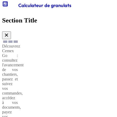
calculate
Calculateur de granulats
Gabions
de
Section Title
soutènnement
✕
Découvrez
Cemex
Go :
consultez
l'avancement
de vos
chantiers,
passez et
suivez
vos
commandes,
accédez
à vos
documents,
payez
vos