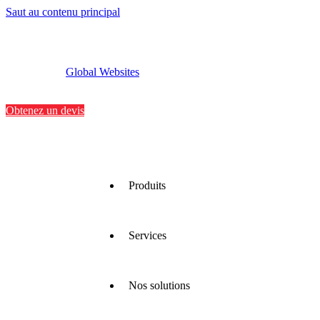
Saut au contenu principal
Global Websites
Implantations
Contactez-nous
Obtenez un devis
Produits
Services
Nous
proposons
une large
gamme
Nos solutions
de
Nous
matériaux
optimisons