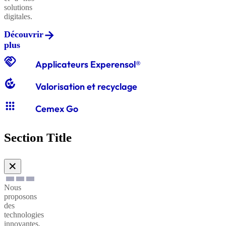
solutions
digitales.
Découvrir
Graviers
plus
classiques
handshake
Applicateurs Experensol®
compost
Valorisation et recyclage
Graves
apps
classiques
Cemex Go
Section Title
Sables
à
✕
enduire
Nous
proposons
Sables
des
technologies
à
innovantes,
maçonner