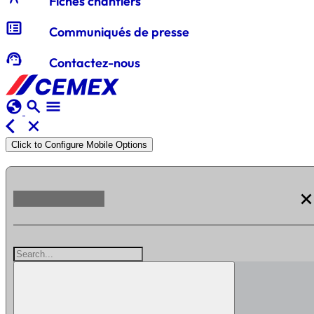
Fiches chantiers
breaking_news
Communiqués de presse
support_agent
Contactez-nous
globe
search
menu
arrow_back_ios
close
Click to Configure Mobile Options
clos