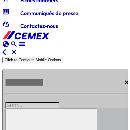
Fiches chantiers
breaking_news
Communiqués de presse
support_agent
Contactez-nous
globe
search
menu
arrow_back_ios
close
Click to Configure Mobile Options
clos