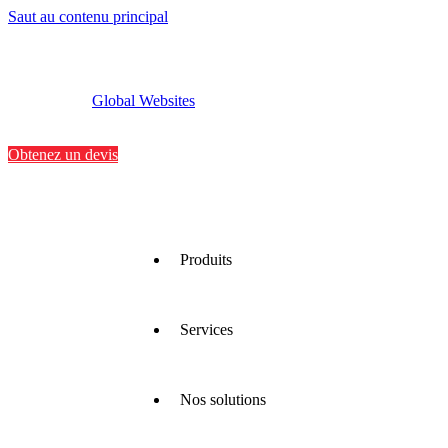
Saut au contenu principal
Global Websites
Implantations
Contactez-nous
Obtenez un devis
Produits
Services
Nous
proposons
une large
gamme
Nos solutions
de
Nous
matériaux
optimisons