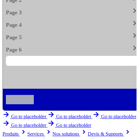
keyboard_arrow_righ
Page 3
keyboard_arrow_righ
Page 4
keyboard_arrow_righ
Page 5
keyboard_arrow_righ
Page 6
arrow_forward
arrow_forward
arrow_forward
Go to placeholder
Go to placeholder
Go to placeholder
arrow_forward
arrow_forward
Go to placeholder
Go to placeholder
keyboard_arrow_right
keyboard_arrow_right
keyboard_arrow_right
keyboard_arrow_right
Produits
Services
Nos solutions
Devis & Supports