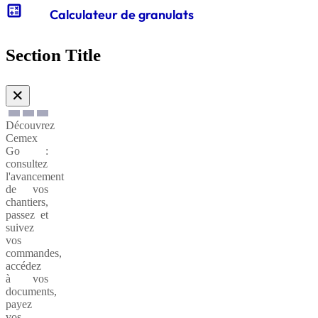
calculate
Calculateur de granulats
Gabions
de
Section Title
soutènnement
✕
Découvrez
Cemex
Go :
consultez
l'avancement
de vos
chantiers,
passez et
suivez
vos
commandes,
accédez
à vos
documents,
payez
vos