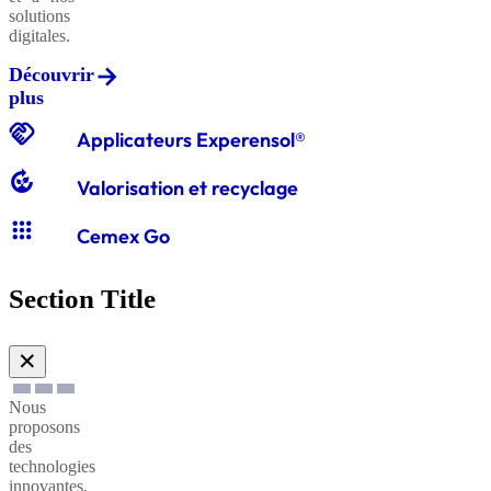
solutions
digitales.
Découvrir
Graviers
plus
classiques
handshake
Applicateurs Experensol®
compost
Valorisation et recyclage
Graves
apps
classiques
Cemex Go
Section Title
Sables
à
✕
enduire
Nous
proposons
Sables
des
technologies
à
innovantes,
maçonner