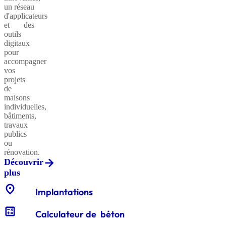
un réseau
d'applicateurs
et des
outils
Sables
digitaux
classiques
pour
accompagner
vos
projets
de
Sables
maisons
équestres
individuelles,
bâtiments,
travaux
publics
ou
Enrochements
rénovation.
Découvrir
plus
location_on
Gabions
Implantations
décoratifs
calculate
Calculateur de béton