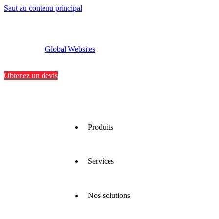
Saut au contenu principal
Global Websites
Implantations
Contactez-nous
Obtenez un devis
Produits
Services
Nous
proposons
une large
gamme
Nos solutions
de
Nous
matériaux
optimisons