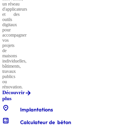
un réseau
d'applicateurs
et des
outils
Sables
digitaux
classiques
pour
accompagner
vos
projets
de
Sables
maisons
équestres
individuelles,
bâtiments,
travaux
publics
ou
Enrochements
rénovation.
Découvrir
plus
location_on
Gabions
Implantations
décoratifs
calculate
Calculateur de béton