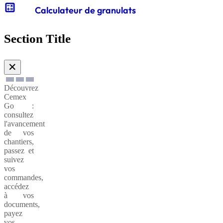
calculate
Calculateur de granulats
Gabions
de
Section Title
soutènnement
✕
Découvrez
Cemex
Go :
consultez
l'avancement
de vos
chantiers,
passez et
suivez
vos
commandes,
accédez
à vos
documents,
payez
vos