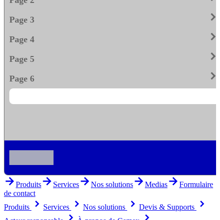
keyboard_arrow_righ
Page 3
keyboard_arrow_righ
Page 4
keyboard_arrow_righ
Page 5
keyboard_arrow_righ
Page 6
arrow_forward
arrow_forward
arrow_forward
arrow_forward
arrow_forward
Produits
Services
Nos solutions
Medias
Formulaire
de contact
keyboard_arrow_right
keyboard_arrow_right
keyboard_arrow_right
keyboard_arrow_right
Produits
Services
Nos solutions
Devis & Supports
keyboard_arrow_right
keyboard_arrow_right