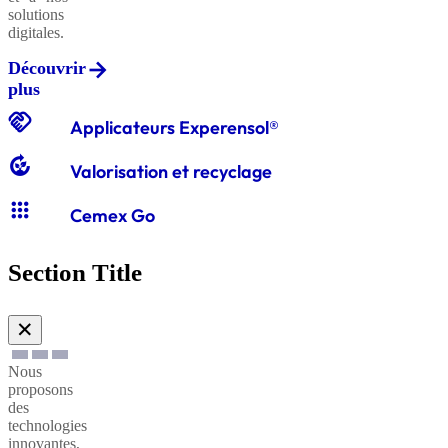
solutions
digitales.
Découvrir
Graviers
plus
classiques
handshake
Applicateurs Experensol®
compost
Valorisation et recyclage
Graves
apps
classiques
Cemex Go
Section Title
Sables
à
✕
enduire
Nous
proposons
Sables
des
technologies
à
innovantes,
maçonner