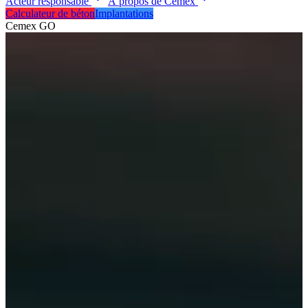
Acteur responsable
À propos de Cemex
Calculateur de béton
Implantations
Cemex GO