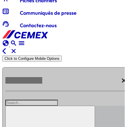
Fiches chantiers
breaking_news
Communiqués de presse
support_agent
Contactez-nous
globe
search
menu
arrow_back_ios
close
Click to Configure Mobile Options
clos