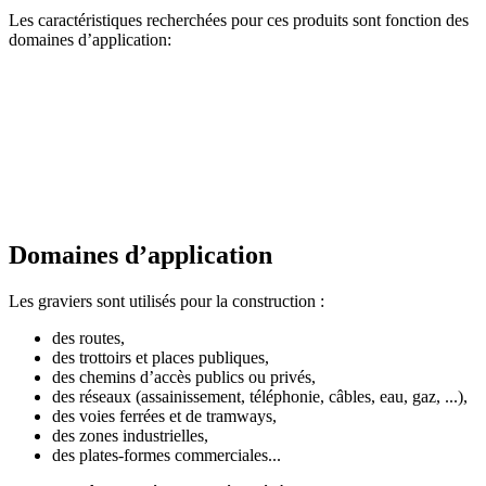
Les caractéristiques recherchées pour ces produits sont fonction des
domaines d’application:
résistance mécanique et forme adaptée pour les graviers pour
béton,
résistance mécanique et à l’usure pour les couches supérieures
des voies de circulation,
résistance mécanique et durabilité pour les couches inférieures
des voies de circulation.
Domaines d’application
Les graviers sont utilisés pour la construction :
des routes,
des trottoirs et places publiques,
des chemins d’accès publics ou privés,
des réseaux (assainissement, téléphonie, câbles, eau, gaz, ...),
des voies ferrées et de tramways,
des zones industrielles,
des plates-formes commerciales...