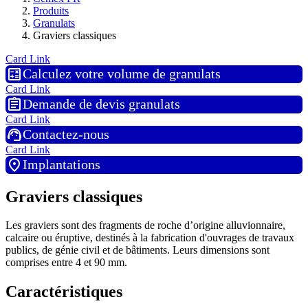
Produits
Granulats
Graviers classiques
Card Link
calculate
Calculez votre volume de granulats
Card Link
assignment
Demande de devis granulats
Card Link
support_agent
Contactez-nous
Card Link
location_on
Implantations
Graviers classiques
Les graviers sont des fragments de roche d’origine alluvionnaire,
calcaire ou éruptive, destinés à la fabrication d'ouvrages de travaux
publics, de génie civil et de bâtiments. Leurs dimensions sont
comprises entre 4 et 90 mm.
Caractéristiques