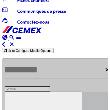
Fiches chantiers
breaking_news
Communiqués de presse
support_agent
Contactez-nous
globe
search
menu
arrow_back_ios
close
Click to Configure Mobile Options
clos