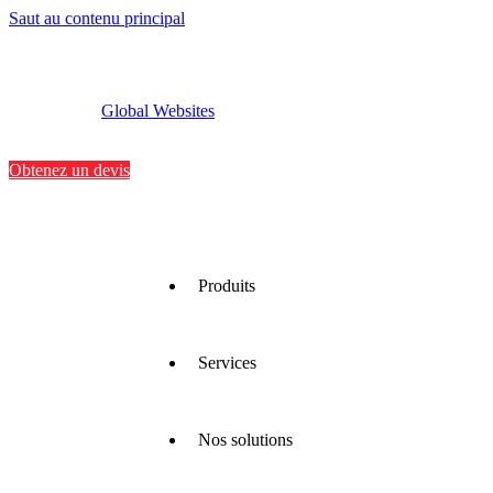
Saut au contenu principal
Global Websites
Implantations
Contactez-nous
Obtenez un devis
Produits
Services
Nous
proposons
une large
gamme
Nos solutions
de
Nous
matériaux
optimisons