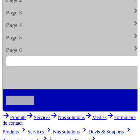
keyboard_arrow_righ
Page 3
keyboard_arrow_righ
Page 4
keyboard_arrow_righ
Page 5
keyboard_arrow_righ
Page 6
arrow_forward
arrow_forward
arrow_forward
arrow_forward
arrow_forward
Produits
Services
Nos solutions
Medias
Formulaire
de contact
keyboard_arrow_right
keyboard_arrow_right
keyboard_arrow_right
keyboard_arrow_right
Produits
Services
Nos solutions
Devis & Supports
keyboard_arrow_right
keyboard_arrow_right