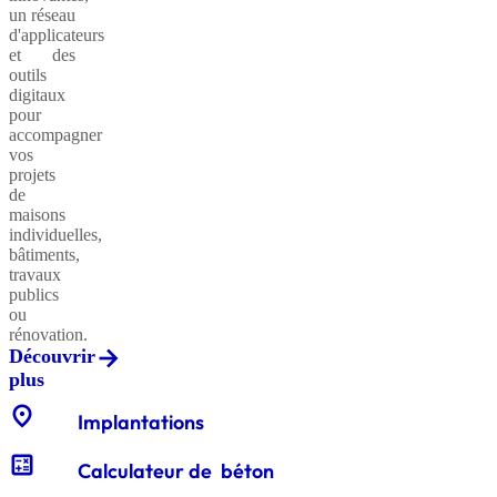
un réseau
d'applicateurs
et des
outils
Sables
digitaux
classiques
pour
accompagner
vos
projets
de
Sables
maisons
équestres
individuelles,
bâtiments,
travaux
publics
ou
Enrochements
rénovation.
Découvrir
plus
location_on
Gabions
Implantations
décoratifs
calculate
Calculateur de béton