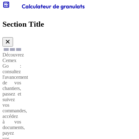
calculate
Calculateur de granulats
Gabions
de
Section Title
soutènnement
✕
Découvrez
Cemex
Go :
consultez
l'avancement
de vos
chantiers,
passez et
suivez
vos
commandes,
accédez
à vos
documents,
payez
vos