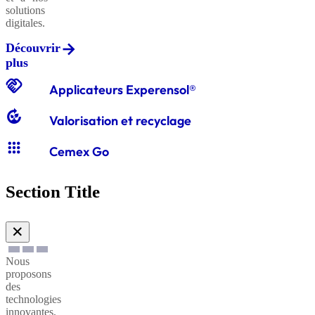
solutions
digitales.
Découvrir
Graviers
plus
classiques
handshake
Applicateurs Experensol®
compost
Valorisation et recyclage
Graves
apps
classiques
Cemex Go
Section Title
Sables
à
✕
enduire
Nous
proposons
Sables
des
technologies
à
innovantes,
maçonner