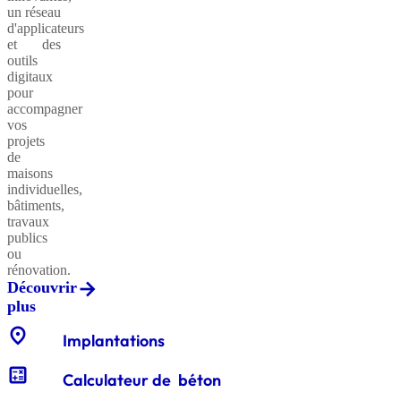
un réseau
d'applicateurs
et des
outils
Sables
digitaux
classiques
pour
accompagner
vos
projets
de
Sables
maisons
équestres
individuelles,
bâtiments,
travaux
publics
ou
Enrochements
rénovation.
Découvrir
plus
location_on
Gabions
Implantations
décoratifs
calculate
Calculateur de béton