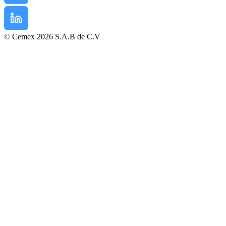
© Cemex 2026 S.A.B de C.V
Mentions légales
Politique de confidentialité
Conditions d’Achat
Conditions générales de vente