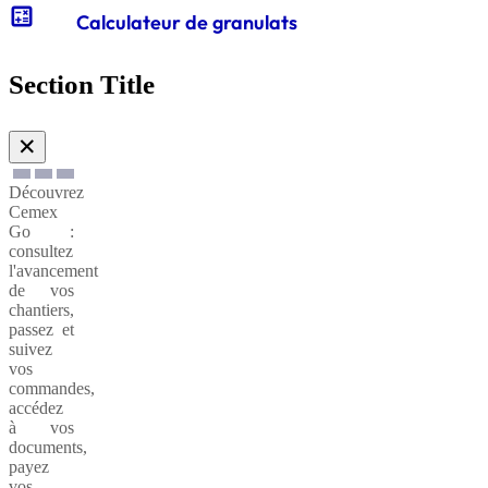
calculate
Calculateur de granulats
Gabions
de
Section Title
soutènnement
✕
Découvrez
Cemex
Go :
consultez
l'avancement
de vos
chantiers,
passez et
suivez
vos
commandes,
accédez
à vos
documents,
payez
vos