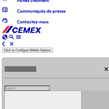
Fiches chantiers
breaking_news
Communiqués de presse
support_agent
Contactez-nous
globe
search
menu
arrow_back_ios
close
Click to Configure Mobile Options
clos