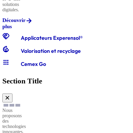
solutions
digitales.
Découvrir
Graviers
plus
classiques
handshake
Applicateurs Experensol®
compost
Valorisation et recyclage
Graves
apps
classiques
Cemex Go
Section Title
Sables
à
✕
enduire
Nous
proposons
Sables
des
technologies
à
innovantes,
maçonner