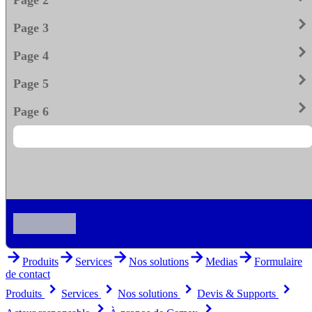
keyboard_arrow_righ
Page 3
keyboard_arrow_righ
Page 4
keyboard_arrow_righ
Page 5
keyboard_arrow_righ
Page 6
arrow_forward
arrow_forward
arrow_forward
arrow_forward
arrow_forward
Produits
Services
Nos solutions
Medias
Formulaire
de contact
keyboard_arrow_right
keyboard_arrow_right
keyboard_arrow_right
keyboard_arrow_right
Produits
Services
Nos solutions
Devis & Supports
keyboard_arrow_right
keyboard_arrow_right