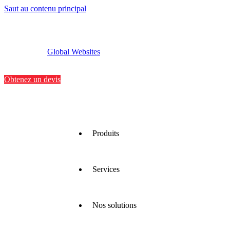
Saut au contenu principal
Global Websites
Implantations
Contactez-nous
Obtenez un devis
Produits
Services
Nous
proposons
une large
gamme
Nos solutions
de
Nous
matériaux
optimisons