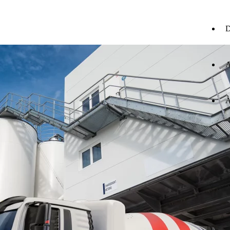
D
A
À