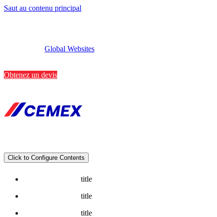
Saut au contenu principal
Global Websites
Implantations
Contactez-nous
Obtenez un devis
Click to Configure Contents
title
title
title