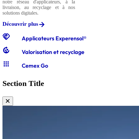
notre réseau d'applicateurs, à la
livraison, au recyclage et à nos
solutions digitales.
Découvrir plus
handshake
Applicateurs Experensol®
compost
Valorisation et recyclage
apps
Cemex Go
Section Title
✕