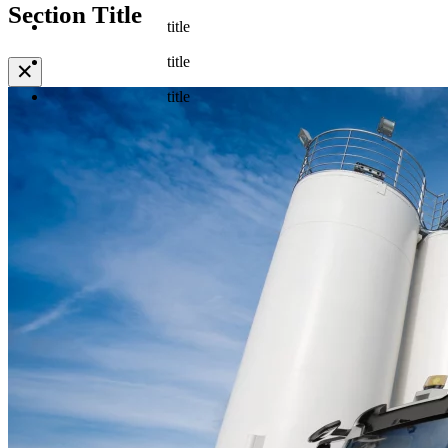
Section Title
title
title
✕
title