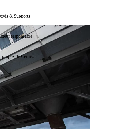
evis & Supports
cteur responsable
 propos de Cemex