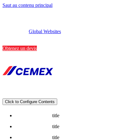
Saut au contenu principal
Global Websites
Implantations
Contactez-nous
Obtenez un devis
Click to Configure Contents
title
title
title