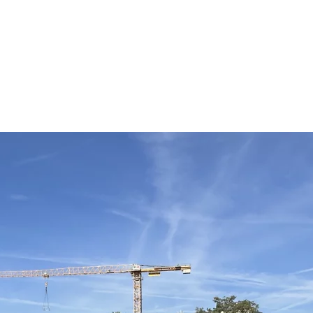
u
gé
D