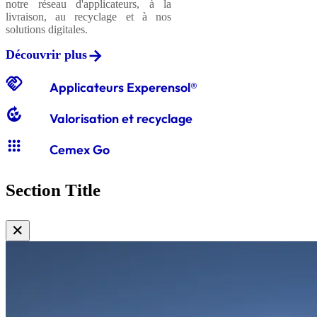
notre réseau d'applicateurs, à la
livraison, au recyclage et à nos
solutions digitales.
Découvrir plus
handshake
Applicateurs Experensol®
compost
Valorisation et recyclage
apps
Cemex Go
Section Title
✕