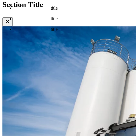
Section Title
title
title
✕
title