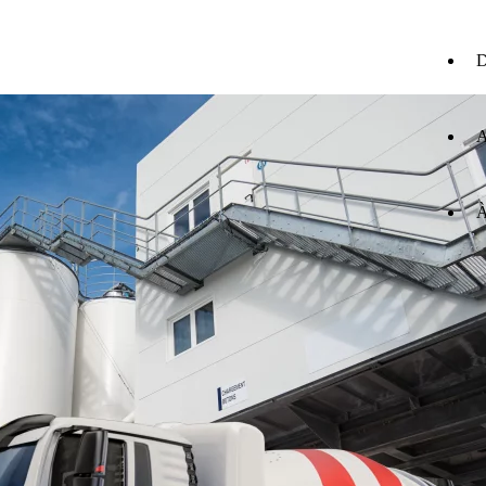
D
A
À
E
en
ca
D