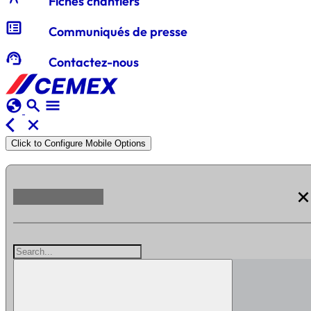
Fiches chantiers
breaking_news
Communiqués de presse
support_agent
Contactez-nous
globe
search
menu
arrow_back_ios
close
Click to Configure Mobile Options
clos