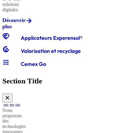
solutions
digitales.
Découvrir
Graviers
plus
classiques
handshake
Applicateurs Experensol®
compost
Valorisation et recyclage
Graves
apps
classiques
Cemex Go
Section Title
Sables
à
✕
enduire
Nous
proposons
Sables
des
technologies
à
innovantes,
maçonner