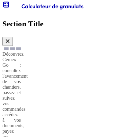
calculate
Calculateur de granulats
Gabions
de
Section Title
soutènnement
✕
Découvrez
Cemex
Go :
consultez
l'avancement
de vos
chantiers,
passez et
suivez
vos
commandes,
accédez
à vos
documents,
payez
vos