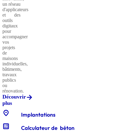
un réseau
d'applicateurs
et des
outils
Sables
digitaux
classiques
pour
accompagner
vos
projets
de
Sables
maisons
équestres
individuelles,
bâtiments,
travaux
publics
ou
Enrochements
rénovation.
Découvrir
plus
location_on
Gabions
Implantations
décoratifs
calculate
Calculateur de béton