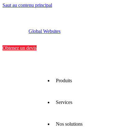
Saut au contenu principal
Global Websites
Implantations
Contactez-nous
Obtenez un devis
Produits
Services
Nous
proposons
une large
gamme
Nos solutions
de
Nous
matériaux
optimisons