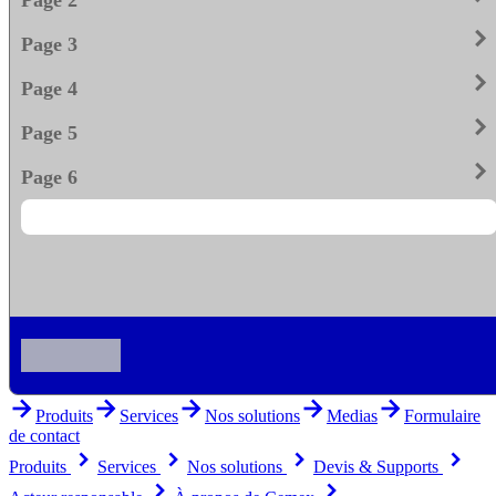
keyboard_arrow_righ
Page 3
keyboard_arrow_righ
Page 4
keyboard_arrow_righ
Page 5
keyboard_arrow_righ
Page 6
arrow_forward
arrow_forward
arrow_forward
arrow_forward
arrow_forward
Produits
Services
Nos solutions
Medias
Formulaire
de contact
keyboard_arrow_right
keyboard_arrow_right
keyboard_arrow_right
keyboard_arrow_right
Produits
Services
Nos solutions
Devis & Supports
keyboard_arrow_right
keyboard_arrow_right