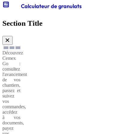
calculate
Calculateur de granulats
Gabions
de
Section Title
soutènnement
✕
Découvrez
Cemex
Go :
consultez
l'avancement
de vos
chantiers,
passez et
suivez
vos
commandes,
accédez
à vos
documents,
payez
vos