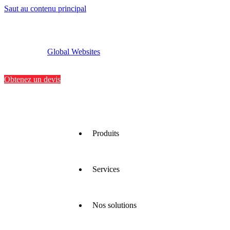
Saut au contenu principal
Global Websites
Implantations
Contactez-nous
Obtenez un devis
Produits
Services
Nous
proposons
une large
gamme
Nos solutions
de
Nous
matériaux
optimisons