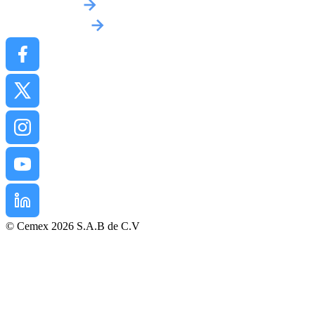
Implantations
Contactez-nous
© Cemex 2026 S.A.B de C.V
Mentions légales
Politique de confidentialité
Conditions d’Achat
Conditions générales de vente