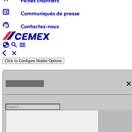
Fiches chantiers
breaking_news
Communiqués de presse
support_agent
Contactez-nous
globe
search
menu
arrow_back_ios
close
Click to Configure Mobile Options
clos