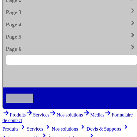
keyboard_arrow_righ
Page 3
keyboard_arrow_righ
Page 4
keyboard_arrow_righ
Page 5
keyboard_arrow_righ
Page 6
arrow_forward
arrow_forward
arrow_forward
arrow_forward
arrow_forward
Produits
Services
Nos solutions
Medias
Formulaire
de contact
keyboard_arrow_right
keyboard_arrow_right
keyboard_arrow_right
keyboard_arrow_right
Produits
Services
Nos solutions
Devis & Supports
keyboard_arrow_right
keyboard_arrow_right