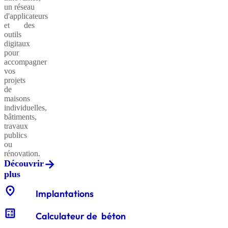
un réseau
d'applicateurs
et des
outils
Sables
digitaux
classiques
pour
accompagner
vos
projets
de
Sables
maisons
équestres
individuelles,
bâtiments,
travaux
publics
ou
Enrochements
rénovation.
Découvrir
plus
location_on
Gabions
Implantations
décoratifs
calculate
Calculateur de béton