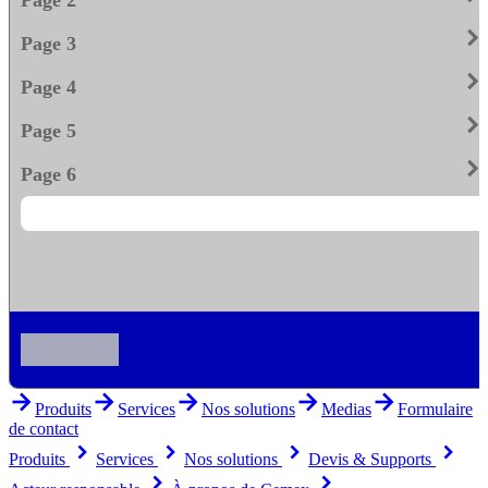
keyboard_arrow_righ
Page 3
keyboard_arrow_righ
Page 4
keyboard_arrow_righ
Page 5
keyboard_arrow_righ
Page 6
arrow_forward
arrow_forward
arrow_forward
arrow_forward
arrow_forward
Produits
Services
Nos solutions
Medias
Formulaire
de contact
keyboard_arrow_right
keyboard_arrow_right
keyboard_arrow_right
keyboard_arrow_right
Produits
Services
Nos solutions
Devis & Supports
keyboard_arrow_right
keyboard_arrow_right