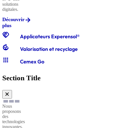
solutions
digitales.
Découvrir
Graviers
plus
classiques
handshake
Applicateurs Experensol®
compost
Valorisation et recyclage
Graves
apps
classiques
Cemex Go
Section Title
Sables
à
✕
enduire
Nous
proposons
Sables
des
technologies
à
innovantes,
maçonner