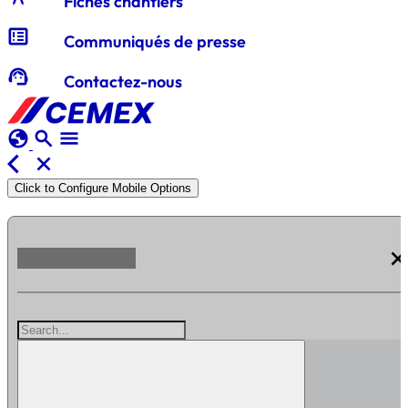
Fiches chantiers
breaking_news
Communiqués de presse
support_agent
Contactez-nous
globe
search
menu
arrow_back_ios
close
Click to Configure Mobile Options
clos