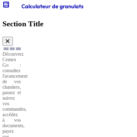
calculate
Calculateur de granulats
Gabions
de
Section Title
soutènnement
✕
Découvrez
Cemex
Go :
consultez
l'avancement
de vos
chantiers,
passez et
suivez
vos
commandes,
accédez
à vos
documents,
payez
vos