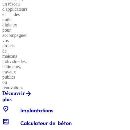
un réseau
d'applicateurs
et des
outils
Sables
digitaux
classiques
pour
accompagner
vos
projets
de
Sables
maisons
équestres
individuelles,
bâtiments,
travaux
publics
ou
Enrochements
rénovation.
Découvrir
plus
location_on
Gabions
Implantations
décoratifs
calculate
Calculateur de béton