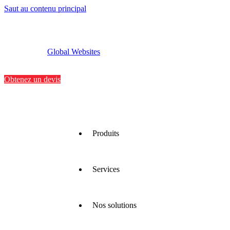
Saut au contenu principal
Global Websites
Implantations
Contactez-nous
Obtenez un devis
Produits
Services
Nous
proposons
une large
gamme
Nos solutions
de
Nous
matériaux
optimisons