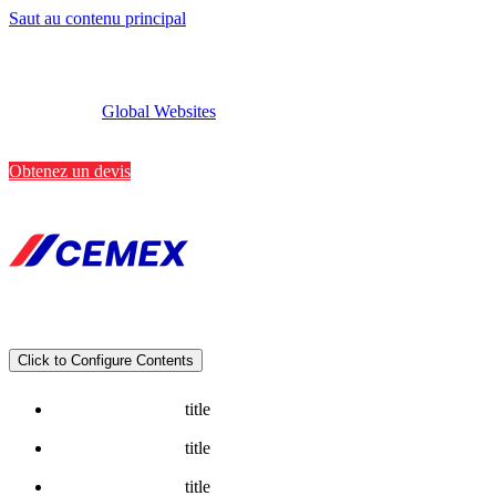
Saut au contenu principal
Global Websites
Implantations
Contactez-nous
Obtenez un devis
Click to Configure Contents
title
title
title