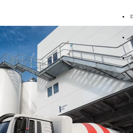
D
A
À