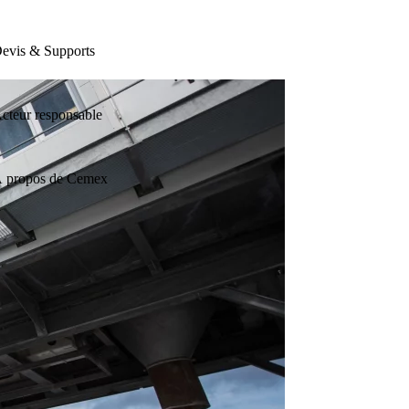
evis & Supports
cteur responsable
 propos de Cemex