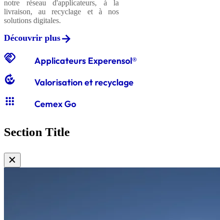
notre réseau d'applicateurs, à la
livraison, au recyclage et à nos
solutions digitales.
Découvrir plus
handshake
Applicateurs Experensol®
compost
Valorisation et recyclage
apps
Cemex Go
Section Title
✕