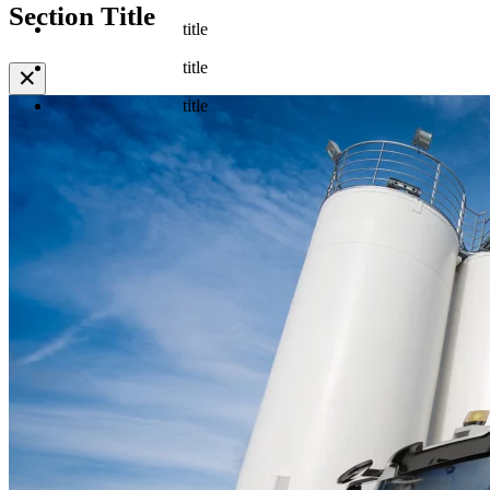
Section Title
title
title
✕
title