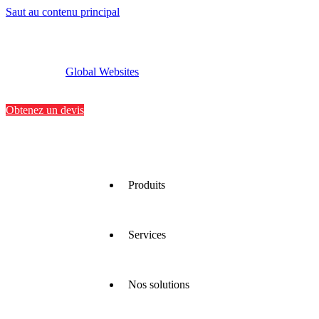
Saut au contenu principal
Global Websites
Implantations
Contactez-nous
Obtenez un devis
Produits
Services
Nous
proposons
une large
gamme
Nos solutions
de
Nous
matériaux
optimisons