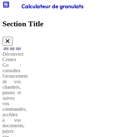
calculate
Calculateur de granulats
Gabions
de
Section Title
soutènnement
✕
Découvrez
Cemex
Go :
consultez
l'avancement
de vos
chantiers,
passez et
suivez
vos
commandes,
accédez
à vos
documents,
payez
vos