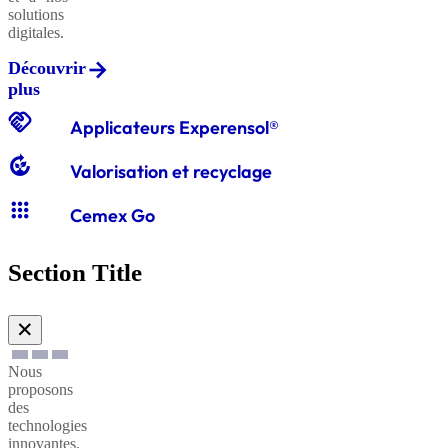
solutions
digitales.
Découvrir
Graviers
plus
classiques
handshake
Applicateurs Experensol®
compost
Valorisation et recyclage
Graves
apps
classiques
Cemex Go
Section Title
Sables
à
✕
enduire
Nous
proposons
Sables
des
technologies
à
innovantes,
maçonner