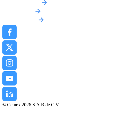
Obtenir un devis
Implantations
Contactez-nous
© Cemex 2026 S.A.B de C.V
Mentions légales
Politique de confidentialité
Conditions d’Achat
Conditions générales de vente