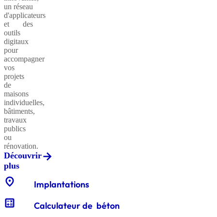
un réseau
d'applicateurs
et des
outils
Sables
digitaux
classiques
pour
accompagner
vos
projets
de
Sables
maisons
équestres
individuelles,
bâtiments,
travaux
publics
ou
Enrochements
rénovation.
Découvrir
plus
location_on
Gabions
Implantations
décoratifs
calculate
Calculateur de béton