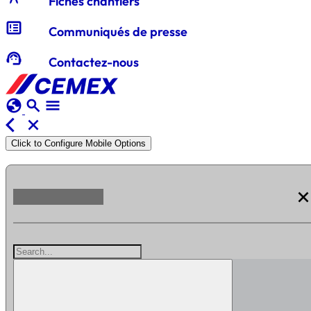
Fiches chantiers
breaking_news
Communiqués de presse
support_agent
Contactez-nous
globe
search
menu
arrow_back_ios
close
Click to Configure Mobile Options
clos