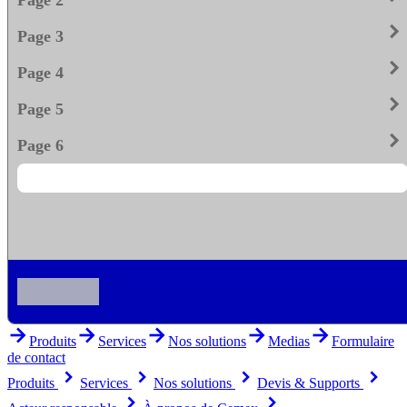
keyboard_arrow_righ
Page 3
keyboard_arrow_righ
Page 4
keyboard_arrow_righ
Page 5
keyboard_arrow_righ
Page 6
arrow_forward
arrow_forward
arrow_forward
arrow_forward
arrow_forward
Produits
Services
Nos solutions
Medias
Formulaire
de contact
keyboard_arrow_right
keyboard_arrow_right
keyboard_arrow_right
keyboard_arrow_right
Produits
Services
Nos solutions
Devis & Supports
keyboard_arrow_right
keyboard_arrow_right