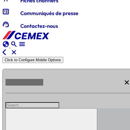
Fiches chantiers
breaking_news
Communiqués de presse
support_agent
Contactez-nous
globe
search
menu
arrow_back_ios
close
Click to Configure Mobile Options
clos