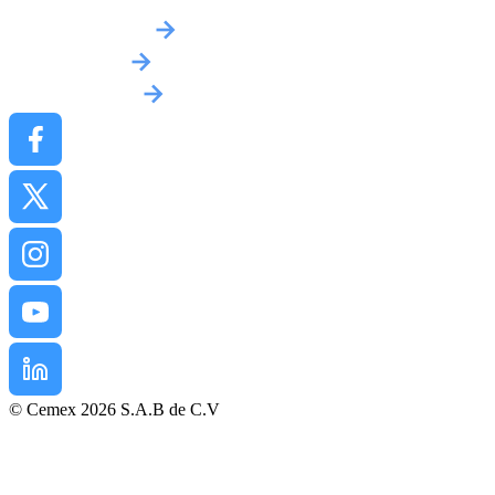
Obtenir un devis
Implantations
Contactez-nous
© Cemex 2026 S.A.B de C.V
Mentions légales
Politique de confidentialité
Conditions d’Achat
Conditions générales de vente