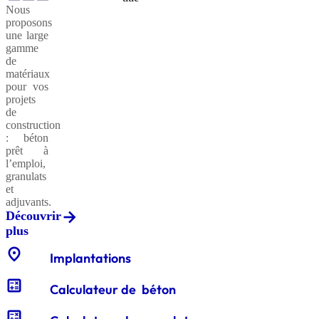
plus
Nous
Découvrir
Granulats
Adjuvants
au service
Services
proposons
recyclés
pour
des
plus
Le
Intégrations
Livraisons
Essais
Particuliers
Maisons
Architectes
Bâtiments
une large
générations
Ciment
Devis
Formulaire
LABexperts
sur la
du
et
Individuelles
et
gamme
actuelles
de
conductivité
conditionnements
système
ingénieurs
Nuantis
de
et futures.
Medias
Communiqués
Offres
Notre
demande
thermique
granulats
Cemex
matériaux
Découvrir
d’emplois
culture
de
Réception
de
go
pour vos
Adjuvants
Graves
plus
presse
et nos
et
Maîtres
Travaux
devis
projets
drainantes
pour
valeurs
Applicateurs
Applications
valorisation
Essais
Big
d'ouvrage
publics
Notre
BIM
béton
de
Préfabrication
Calculateur
Experensol
environnement
Cemex
Bags
des
&
Modélisation
réseau
Vertua
construction
Cemex
Enjeux
Vertua®
Certification
Enjeux
de
granulats
déchets
Go
-
Maîtres
d'applicateurs
des
: béton
dans le
Santé et
Fiches
et
et defis
ISO
:
volume
déchets
d'œuvre
experensol
informations
prêt à
monde
chantiers
sécurité
politique
Réduction
14001
Beton
du
l’emploi,
Sables
d’entreprise
de CO2
Professionnels
La
granulats
bâtiment
colorés
Livraison
Formulaire
Essais
rénovation
Espace
Autres
et
Formulaire
conditionnement
sur les
de
Le
adjuvants.
solutions
Cemex
Solutions
Vertua®
Notre
Label
de
demande
eaux de
Pavillon
Découvrir
en
Brochures
Politique
durables
politique
RSE
:
demande
gâchage
d'accès
by
plus
France
RH
et
VERTUA®
conception
UNICEM
RSE
de
Cemex
CEMEX
Graviers
rapports
optimisée
entreprises
location_on
Nos
devis
GO
Implantations
d'étanchéité
engagées
Valorisation
Essais
solutions
granulats
Calculateur
et
sur les
par
calculate
Développement
Certificats
Vertua®
Société
Entre
Calculateur de béton
de
recyclage
granulats
thème
de
Diversité
et
Cemex
à
:
volume
carrière
équité
calculate
partenariats
Efficacité
mission
et la
de