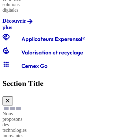
solutions
digitales.
Découvrir
Graviers
plus
classiques
handshake
Applicateurs Experensol®
compost
Valorisation et recyclage
Graves
apps
classiques
Cemex Go
Section Title
Sables
à
✕
enduire
Nous
proposons
Sables
des
technologies
à
innovantes,
maçonner