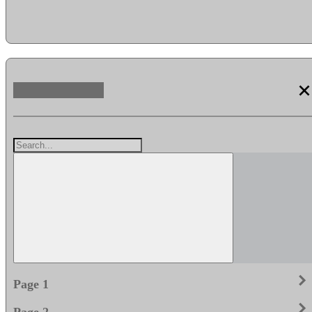
clos
keyboard_arrow_righ
Page 1
keyboard_arrow_righ
Page 2