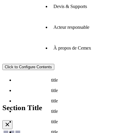
pour vos
vos
projets de
Devis & Supports
constructions
Nous
construction
grâce aux
proposons
: béton
essais en
des
prêt à
laboratoire,
technologies
Acteur responsable
l’emploi,
Découvrez
à notre
innovantes,
granulats
Cemex
réseau
un réseau
et
Go :
d'applicateurs,
d'applicateurs
adjuvants.
consultez
à la
et des
À propos de Cemex
Découvrir
En
l'avancement
livraison,
outils
plus
équipe,
de vos
au
digitaux
nous
chantiers,
recyclage
pour
Click to Configure Contents
ouvrons
passez et
et à nos
accompagner
Bétons
Adjuvants
Sables
Tous
Explorez
la voie
suivez
solutions
vos
stabilisés
béton
les
nos
pour creer
vos
title
digitales.
projets de
valeurs,
bétons
prêt à
et mettre
commandes,
maisons
nos
l’emploi
en œuvre
Découvrir
accédez à
title
individuelles,
engagements,
des
vos
bâtiments,
plus
Granulats
la
solutions
title
documents,
travaux
Cailloux
Produits
CXB
politique
minérales
Section Title
payez vos
publics
RH et les
pour
de
durables,
title
factures et
ou
Cemex
Facturation
Livraisons
Produits
Notre
Les
carrières
drainage
autres
afin de
plus
rénovation.
GO
électronique
solutions
métier
et
possibles
title
construire
utilisations
encore.
Découvrir
✕
pompage
terre
Adjuvants
chez
un avenir
Découvrir
plus
béton
Evolution
Cemex.
title
meilleur