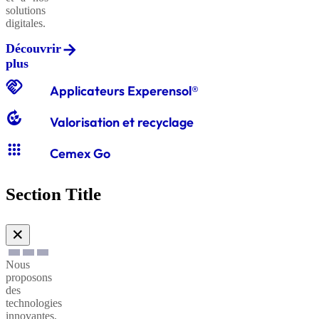
solutions
digitales.
Découvrir
Graviers
plus
classiques
handshake
Applicateurs Experensol®
compost
Valorisation et recyclage
Graves
apps
classiques
Cemex Go
Section Title
Sables
à
✕
enduire
Nous
proposons
Sables
des
technologies
à
innovantes,
maçonner