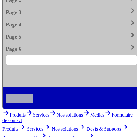
keyboard_arrow_righ
Page 3
keyboard_arrow_righ
Page 4
keyboard_arrow_righ
Page 5
keyboard_arrow_righ
Page 6
arrow_forward
arrow_forward
arrow_forward
arrow_forward
arrow_forward
Produits
Services
Nos solutions
Medias
Formulaire
de contact
keyboard_arrow_right
keyboard_arrow_right
keyboard_arrow_right
keyboard_arrow_right
Produits
Services
Nos solutions
Devis & Supports
keyboard_arrow_right
keyboard_arrow_right