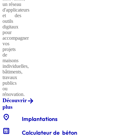
un réseau
d'applicateurs
et des
outils
Sables
digitaux
classiques
pour
accompagner
vos
projets
de
Sables
maisons
équestres
individuelles,
bâtiments,
travaux
publics
ou
Enrochements
rénovation.
Découvrir
plus
location_on
Gabions
Implantations
décoratifs
calculate
Calculateur de béton