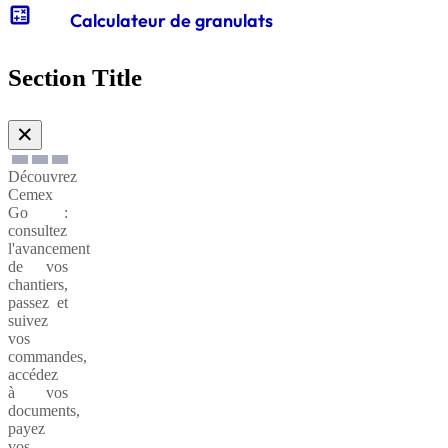
calculate
Calculateur de granulats
Gabions
de
Section Title
soutènnement
✕
Découvrez
Cemex
Go :
consultez
l'avancement
de vos
chantiers,
passez et
suivez
vos
commandes,
accédez
à vos
documents,
payez
vos