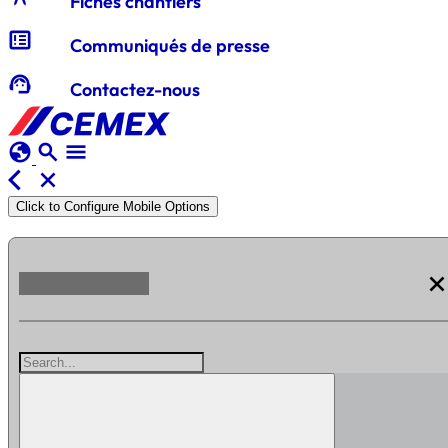
Fiches chantiers
breaking_news
Communiqués de presse
support_agent
Contactez-nous
globe
search
menu
arrow_back_ios
close
Click to Configure Mobile Options
clos