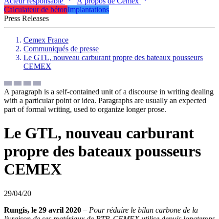
Acteur responsable
À propos de Cemex
Calculateur de béton
Implantations
Press Releases
Cemex France
Communiqués de presse
Le GTL, nouveau carburant propre des bateaux pousseurs
CEMEX
A paragraph is a self-contained unit of a discourse in writing dealing
with a particular point or idea. Paragraphs are usually an expected
part of formal writing, used to organize longer prose.
Le GTL, nouveau carburant
propre des bateaux pousseurs
CEMEX
29/04/20
Rungis, le 29 avril 2020
–
Pour réduire le bilan carbone de la
livraison de ses matériaux de BTP, CEMEX utilise depuis longtemps