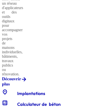
un réseau
d'applicateurs
et des
outils
Sables
digitaux
classiques
pour
accompagner
vos
projets
de
Sables
maisons
équestres
individuelles,
bâtiments,
travaux
publics
ou
Enrochements
rénovation.
Découvrir
plus
location_on
Gabions
Implantations
décoratifs
calculate
Calculateur de béton