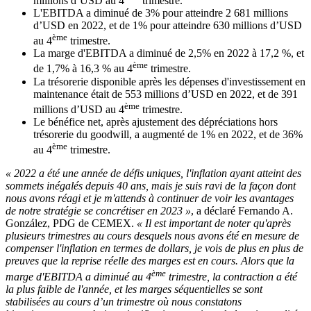
millions d’USD au 4
trimestre.
L'EBITDA a diminué de 3% pour atteindre 2 681 millions
d’USD en 2022, et de 1% pour atteindre 630 millions d’USD
ème
au 4
trimestre.
La marge d'EBITDA a diminué de 2,5% en 2022 à 17,2 %, et
ème
de 1,7% à 16,3 % au 4
trimestre.
La trésorerie disponible après les dépenses d'investissement en
maintenance était de 553 millions d’USD en 2022, et de 391
ème
millions d’USD au 4
trimestre.
Le bénéfice net, après ajustement des dépréciations hors
trésorerie du goodwill, a augmenté de 1% en 2022, et de 36%
ème
au 4
trimestre.
« 2022 a été une année de défis uniques, l'inflation ayant atteint des
sommets inégalés depuis 40 ans, mais je suis ravi de la façon dont
nous avons réagi et je m'attends à continuer de voir les avantages
de notre stratégie se concrétiser en 2023 »
, a déclaré Fernando A.
González, PDG de CEMEX.
« Il est important de noter qu'après
plusieurs trimestres au cours desquels nous avons été en mesure de
compenser l'inflation en termes de dollars, je vois de plus en plus de
preuves que la reprise réelle des marges est en cours. Alors que la
ème
marge d'EBITDA a diminué au 4
trimestre, la contraction a été
la plus faible de l'année, et les marges séquentielles se sont
stabilisées au cours d’un trimestre où nous constatons