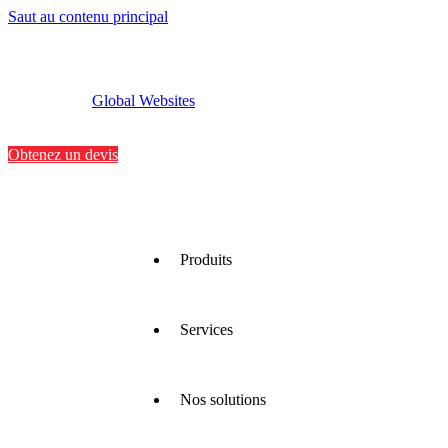
Saut au contenu principal
Global Websites
Implantations
Contactez-nous
Obtenez un devis
Produits
Services
Nous
proposons
une large
gamme
Nos solutions
de
Nous
matériaux
optimisons