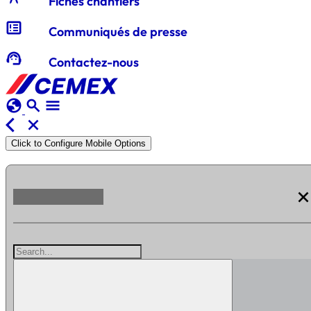
Fiches chantiers
breaking_news
Communiqués de presse
support_agent
Contactez-nous
globe
search
menu
arrow_back_ios
close
Click to Configure Mobile Options
clos