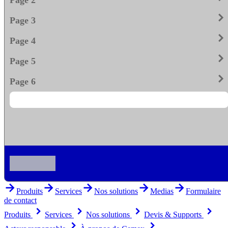
keyboard_arrow_righ
Page 3
keyboard_arrow_righ
Page 4
keyboard_arrow_righ
Page 5
keyboard_arrow_righ
Page 6
arrow_forward
arrow_forward
arrow_forward
arrow_forward
arrow_forward
Produits
Services
Nos solutions
Medias
Formulaire
de contact
keyboard_arrow_right
keyboard_arrow_right
keyboard_arrow_right
keyboard_arrow_right
Produits
Services
Nos solutions
Devis & Supports
keyboard_arrow_right
keyboard_arrow_right