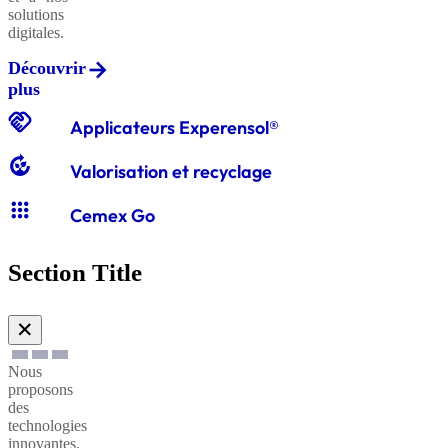
solutions
digitales.
Découvrir
Graviers
plus
classiques
handshake
Applicateurs Experensol®
compost
Valorisation et recyclage
Graves
apps
classiques
Cemex Go
Section Title
Sables
à
✕
enduire
Nous
proposons
Sables
des
technologies
à
innovantes,
maçonner