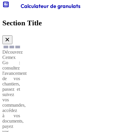
calculate
Calculateur de granulats
Gabions
de
Section Title
soutènnement
✕
Découvrez
Cemex
Go :
consultez
l'avancement
de vos
chantiers,
passez et
suivez
vos
commandes,
accédez
à vos
documents,
payez
vos