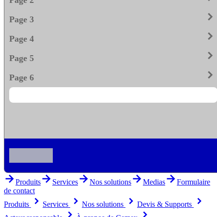
keyboard_arrow_righ
Page 3
keyboard_arrow_righ
Page 4
keyboard_arrow_righ
Page 5
keyboard_arrow_righ
Page 6
arrow_forward
arrow_forward
arrow_forward
arrow_forward
arrow_forward
Produits
Services
Nos solutions
Medias
Formulaire
de contact
keyboard_arrow_right
keyboard_arrow_right
keyboard_arrow_right
keyboard_arrow_right
Produits
Services
Nos solutions
Devis & Supports
keyboard_arrow_right
keyboard_arrow_right