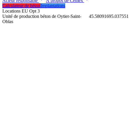
Acteur responsable
À propos de Cemex
Calculateur de béton
Implantations
Locations EU Opt 3
Unité de production béton de Oytier-Saint-
45.5809169
5.037551
Oblas