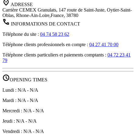
ADRESSE
Carrière CEMEX Granulats, 147 route de Saint-Juste, Oytier-Saint-
Oblas, Rhone-Ain-Loire,France, 38780
INFORMATIONS DE CONTACT
Téléphone du site
:
04 74 58 23 62
Téléphone clients professionnels en compte
:
04 27 41 70 00
Téléphone clients particuliers et paiements comptants
:
04 72 23 41
79
schedule
OPENING TIMES
Lundi
:
N/A
-
N/A
Mardi
:
N/A
-
N/A
Mercredi
:
N/A
-
N/A
Jeudi
:
N/A
-
N/A
Vendredi
:
N/A
-
N/A