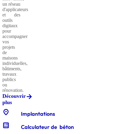
un réseau
d'applicateurs
et des
outils
Sables
digitaux
classiques
pour
accompagner
vos
projets
de
Sables
maisons
équestres
individuelles,
bâtiments,
travaux
publics
ou
Enrochements
rénovation.
Découvrir
plus
location_on
Gabions
Implantations
décoratifs
calculate
Calculateur de béton