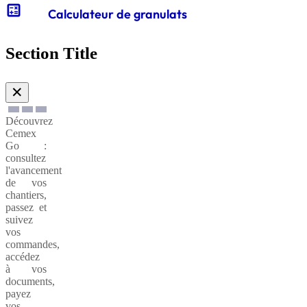
calculate
Calculateur de granulats
Gabions
de
Section Title
soutènnement
✕
Découvrez
Cemex
Go :
consultez
l'avancement
de vos
chantiers,
passez et
suivez
vos
commandes,
accédez
à vos
documents,
payez
vos