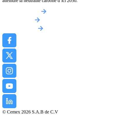
atteindre la neutralité carbone d’ici 2050.
Obtenir un devis
Implantations
Contactez-nous
© Cemex 2026 S.A.B de C.V
Mentions légales
Politique de confidentialité
Conditions d’Achat