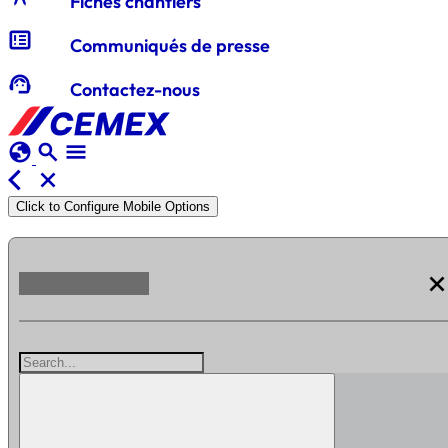
Fiches chantiers
breaking_news
Communiqués de presse
support_agent
Contactez-nous
globe
search
menu
arrow_back_ios
close
Click to Configure Mobile Options
clos