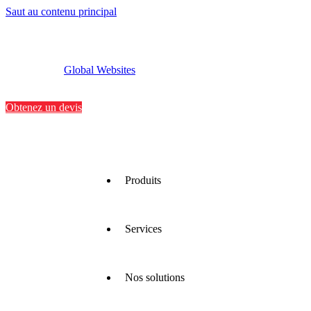
Saut au contenu principal
Global Websites
Implantations
Contactez-nous
Obtenez un devis
Produits
Services
Nous
proposons
une large
gamme
Nos solutions
de
Nous
matériaux
optimisons