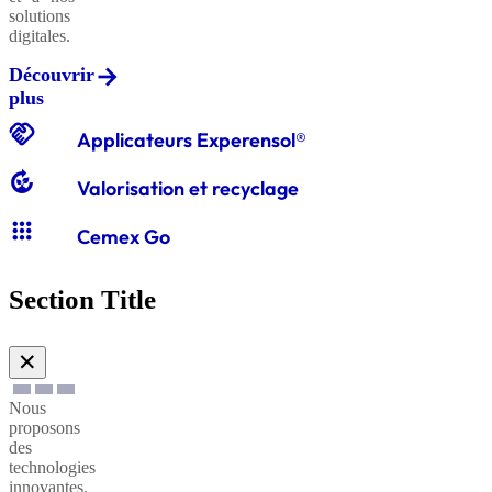
solutions
digitales.
Découvrir
Graviers
plus
classiques
handshake
Applicateurs Experensol®
compost
Valorisation et recyclage
Graves
apps
classiques
Cemex Go
Section Title
Sables
à
✕
enduire
Nous
proposons
Sables
des
technologies
à
innovantes,
maçonner