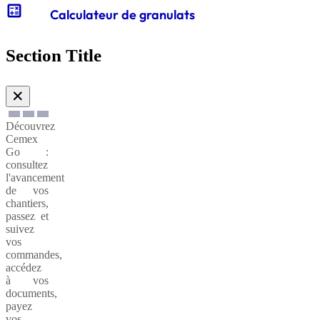
calculate
Calculateur de granulats
Gabions
de
Section Title
soutènnement
✕
Découvrez
Cemex
Go :
consultez
l'avancement
de vos
chantiers,
passez et
suivez
vos
commandes,
accédez
à vos
documents,
payez
vos