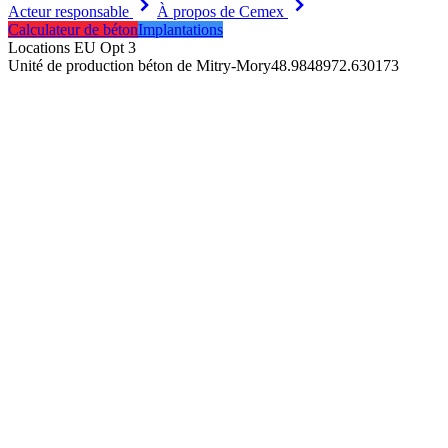
keyboard_arrow_right
keyboard_arrow_right
Acteur responsable
À propos de Cemex
Calculateur de béton
Implantations
Locations EU Opt 3
Unité de production béton de Mitry-Mory
48.984897
2.630173