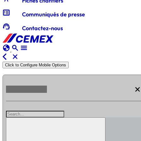
Fiches chantiers
breaking_news
Communiqués de presse
support_agent
Contactez-nous
globe
search
menu
arrow_back_ios
close
Click to Configure Mobile Options
clos