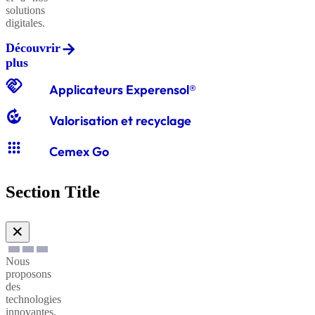
solutions
digitales.
Découvrir
Graviers
plus
classiques
handshake
Applicateurs Experensol®
compost
Valorisation et recyclage
Graves
apps
classiques
Cemex Go
Section Title
Sables
à
✕
enduire
Nous
proposons
Sables
des
technologies
à
innovantes,
maçonner