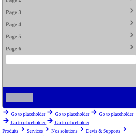
keyboard_arrow_righ
Page 3
keyboard_arrow_righ
Page 4
keyboard_arrow_righ
Page 5
keyboard_arrow_righ
Page 6
arrow_forward
arrow_forward
arrow_forward
Go to placeholder
Go to placeholder
Go to placeholder
arrow_forward
arrow_forward
Go to placeholder
Go to placeholder
keyboard_arrow_right
keyboard_arrow_right
keyboard_arrow_right
keyboard_arrow_right
Produits
Services
Nos solutions
Devis & Supports