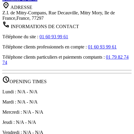
ADRESSE
Z.I. de Mitry-Compans, Rue Decauville, Mitry Mory, Ile de
France,France, 77297
INFORMATIONS DE CONTACT
Téléphone du site
:
01 60 93 99 61
Téléphone clients professionnels en compte
:
01 60 93 99 61
Téléphone clients particuliers et paiements comptants
:
01 79 82 74
74
schedule
OPENING TIMES
Lundi
:
N/A
-
N/A
Mardi
:
N/A
-
N/A
Mercredi
:
N/A
-
N/A
Jeudi
:
N/A
-
N/A
Vendredi
:
N/A
-
N/A