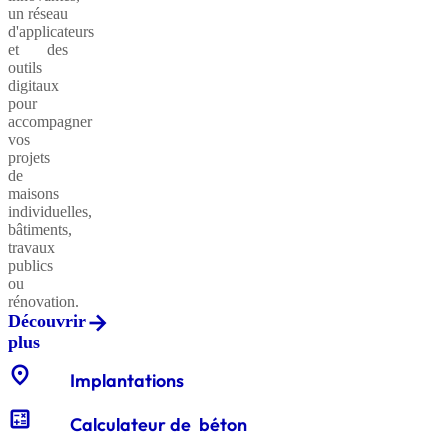
un réseau
d'applicateurs
et des
outils
Sables
digitaux
classiques
pour
accompagner
vos
projets
de
Sables
maisons
équestres
individuelles,
bâtiments,
travaux
publics
ou
Enrochements
rénovation.
Découvrir
plus
location_on
Gabions
Implantations
décoratifs
calculate
Calculateur de béton