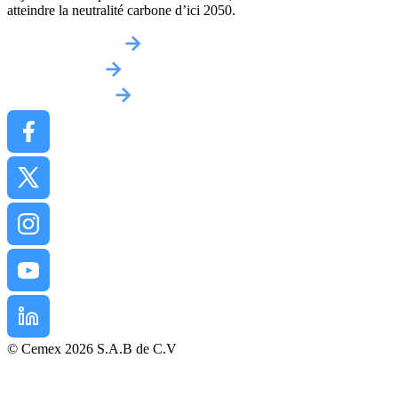
atteindre la neutralité carbone d’ici 2050.
Obtenir un devis
Implantations
Contactez-nous
© Cemex 2026 S.A.B de C.V
Mentions légales
Politique de confidentialité
Conditions d’Achat