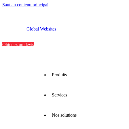
Saut au contenu principal
Global Websites
Implantations
Contactez-nous
Obtenez un devis
Produits
Services
Nous
proposons
une large
gamme
Nos solutions
de
Nous
matériaux
optimisons